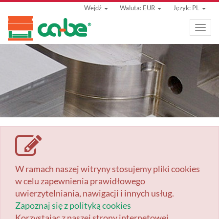
Wejdź
Waluta: EUR
Język: PL
Toggle
naviga
W ramach naszej witryny stosujemy pliki cookies
w celu zapewnienia prawidłowego
uwierzytelniania, nawigacji i innych usług.
Zapoznaj się z polityką cookies
Korzystając z naszej strony internetowej,