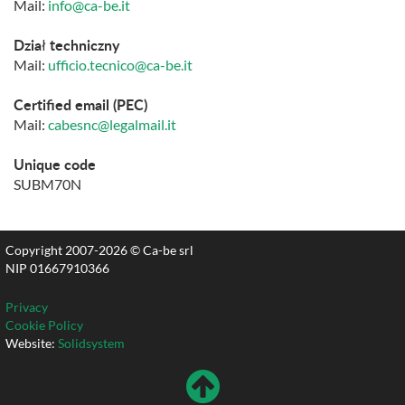
Mail:
info@ca-be.it
Dział techniczny
Mail:
ufficio.tecnico@ca-be.it
Certified email (PEC)
Mail:
cabesnc@legalmail.it
Unique code
SUBM70N
Copyright 2007-2026 © Ca-be srl
NIP 01667910366
Privacy
Cookie Policy
Website:
Solidsystem
Wróć
Do