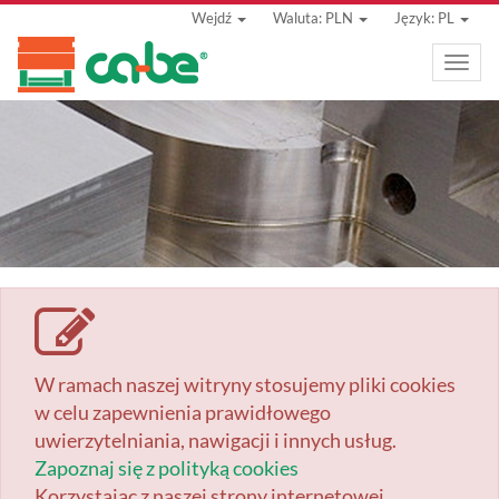
Wejdź
Waluta: PLN
Język: PL
Toggle
naviga
W ramach naszej witryny stosujemy pliki cookies
w celu zapewnienia prawidłowego
uwierzytelniania, nawigacji i innych usług.
Zapoznaj się z polityką cookies
Korzystając z naszej strony internetowej,