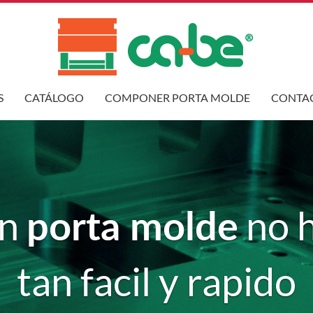
S
CATÁLOGO
COMPONER PORTA MOLDE
CONTA
porta molde
un
no h
tan facil y rapido