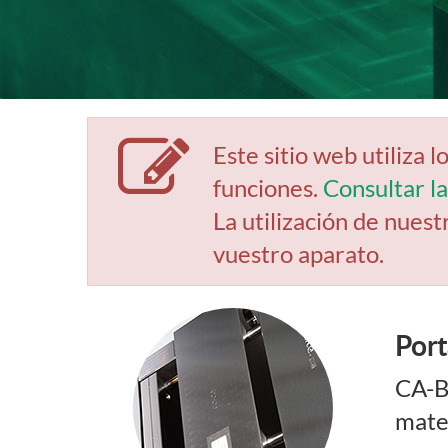
Este sitio web utiliza 
funciones.
Consultar la
La utilización de nuest
vuestro aparato.
Port
CA-BE
mater