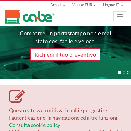
Accedi
Valuta: EUR
Lingua: IT
Toggle
naviga
portastampo
Comporre un
non è mai
stato così facile e veloce.
Richiedi il tuo preventivo
Questo sito web utilizza i cookie per gestire
l'autenticazione, la navigazione ed altre funzioni.
Consulta cookie policy